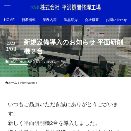
HOME
新着情報
業務内容
製品紹介
会社概要
お問い合わせ
新規設備導入のお知らせ 平面研削
2023
3/03
機２台
March 3, 2023
information
ホーム
information
いつもご贔屓いただき誠にありがとうございま
す。

新しく平面研削機2台を導入しました。
