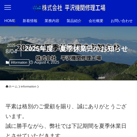
HOME
新着情報
業務内容
製品紹介
会社概要
お問い合わせ
2025
2025年度 夏季休業日のお知らせ
8/04
August 4, 2025
information
ホーム
information
平素は格別のご愛顧を賜り、誠にありがとうござ
います。
誠に勝手ながら、弊社では下記期間を夏季休業日
とさせていただきます。